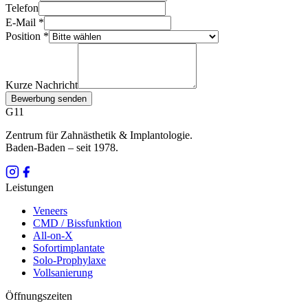
Telefon
E-Mail
*
Position *
Kurze Nachricht
Bewerbung senden
G11
Zentrum für Zahnästhetik & Implantologie.
Baden-Baden – seit
1978
.
Leistungen
Veneers
CMD / Bissfunktion
All-on-X
Sofortimplantate
Solo-Prophylaxe
Vollsanierung
Öffnungszeiten