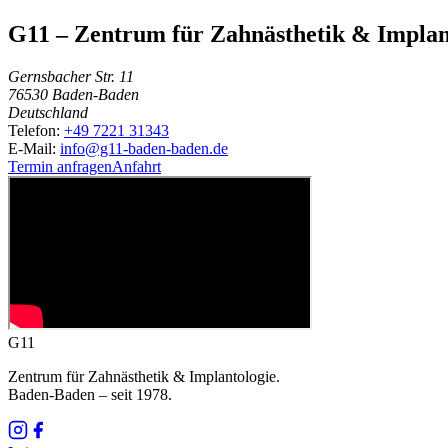
G11 – Zentrum für Zahnästhetik & Implan
Gernsbacher Str. 11
76530
Baden-Baden
Deutschland
Telefon:
+49 7221 31343
E-Mail:
info@g11-baden-baden.de
Termin anfragen
Anfahrt
G11
Zentrum für Zahnästhetik & Implantologie.
Baden-Baden – seit
1978
.