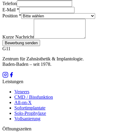
Telefon
E-Mail
*
Position *
Kurze Nachricht
Bewerbung senden
G11
Zentrum für Zahnästhetik & Implantologie.
Baden-Baden – seit
1978
.
Leistungen
Veneers
CMD / Bissfunktion
All-on-X
Sofortimplantate
Solo-Prophylaxe
Vollsanierung
Öffnungszeiten